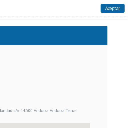
Aceptar
Actividades
Recursos
Ayuda
Acceso
daridad s/n 44.500 Andorra Andorra Teruel