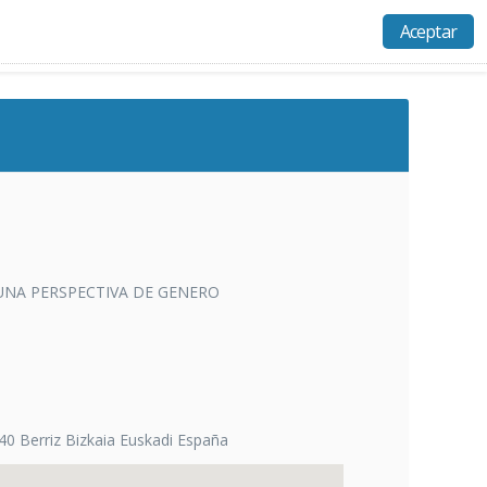
Aceptar
Actividades
Recursos
Ayuda
Acceso
 UNA PERSPECTIVA DE GENERO
 Berriz Bizkaia Euskadi España