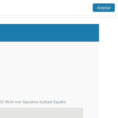
Aceptar
Actividades
Recursos
Ayuda
Acceso
05 IRUN Irun Gipuzkoa Euskadi España