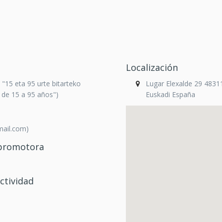
Localización
"15 eta 95 urte bitarteko
Lugar Elexalde 29 48311
 de 15 a 95 años")
Euskadi España
ail.com)
/promotora
ctividad