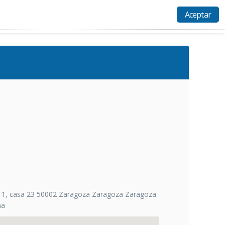
Aceptar
Actividades
Recursos
Ayuda
Acceso
 11, casa 23 50002 Zaragoza Zaragoza Zaragoza
ña