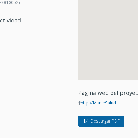
78810052)
ctividad
Página web del proye
http://MunieSalud
Descargar PDF