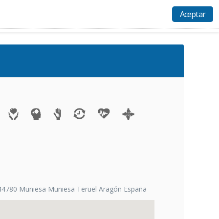
Aceptar
Actividades
Recursos
Ayuda
Acceso
 44780 Muniesa Muniesa Teruel Aragón España