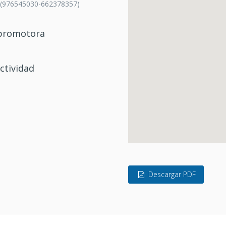
 (976545030-662378357)
/promotora
ctividad
Descargar PDF