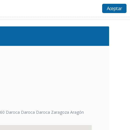
Aceptar
Actividades
Recursos
Ayuda
Acceso
360 Daroca Daroca Daroca Zaragoza Aragón