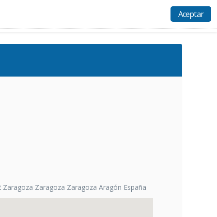
Aceptar
Actividades
Recursos
Ayuda
Acceso
02 Zaragoza Zaragoza Zaragoza Aragón España