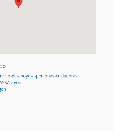
cto
ervicio-de-apoyo-a-personas-cuidadoras
IASSAragon
gon