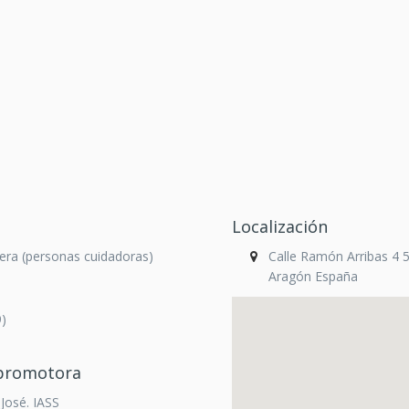
Localización
era (personas cuidadoras)
Calle Ramón Arribas 4 
Aragón España
9)
/promotora
José. IASS