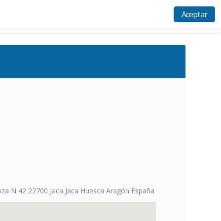
Aceptar
Actividades
Recursos
Ayuda
Acceso
oza N 42 22700 Jaca Jaca Huesca Aragón España