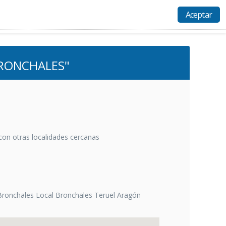
Aceptar
Actividades
Recursos
Ayuda
Acceso
BRONCHALES"
con otras localidades cercanas
Bronchales Local Bronchales Teruel Aragón