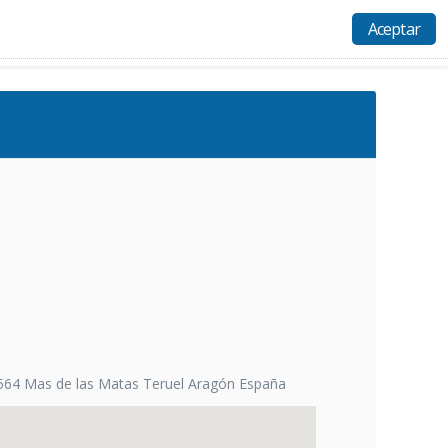
Aceptar
Actividades
Recursos
Ayuda
Acceso
4564 Mas de las Matas Teruel Aragón España