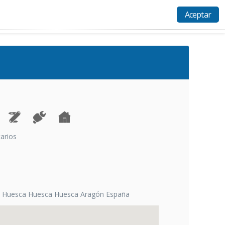
Aceptar
Actividades
Recursos
Ayuda
Acceso
tarios
06 Huesca Huesca Huesca Aragón España