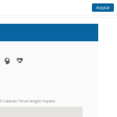
Aceptar
Actividades
Recursos
Ayuda
Acceso
0 Calanda Teruel Aragón España